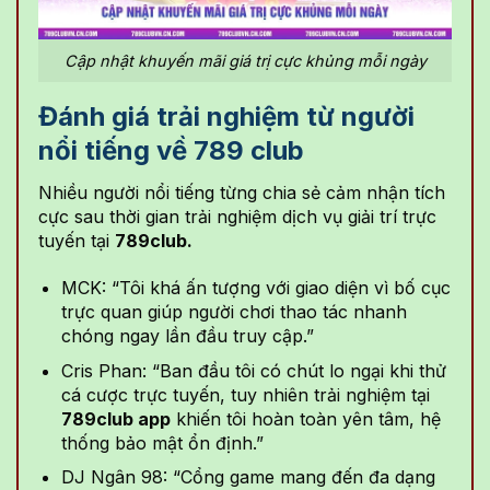
Cập nhật khuyến mãi giá trị cực khủng mỗi ngày
Đánh giá trải nghiệm từ người
nổi tiếng về 789 club
Nhiều người nổi tiếng từng chia sẻ cảm nhận tích
cực sau thời gian trải nghiệm dịch vụ giải trí trực
tuyến tại
789club.
MCK: “Tôi khá ấn tượng với giao diện vì bố cục
trực quan giúp người chơi thao tác nhanh
chóng ngay lần đầu truy cập.”
Cris Phan: “Ban đầu tôi có chút lo ngại khi thử
cá cược trực tuyến, tuy nhiên trải nghiệm tại
789club app
khiến tôi hoàn toàn yên tâm, hệ
thống bảo mật ổn định.”
DJ Ngân 98: “Cổng game mang đến đa dạng