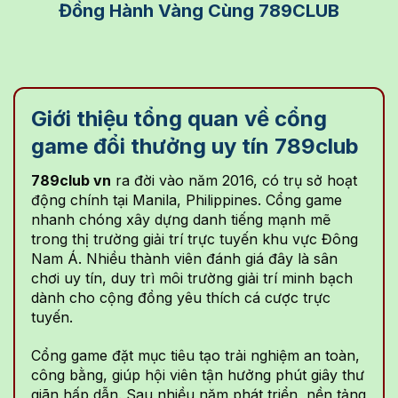
Đồng Hành Vàng Cùng 789CLUB
Giới thiệu tổng quan về cổng
game đổi thưởng uy tín 789club
789club vn
ra đời vào năm 2016, có trụ sở hoạt
động chính tại Manila, Philippines. Cổng game
nhanh chóng xây dựng danh tiếng mạnh mẽ
trong thị trường giải trí trực tuyến khu vực Đông
Nam Á. Nhiều thành viên đánh giá đây là sân
chơi uy tín, duy trì môi trường giải trí minh bạch
dành cho cộng đồng yêu thích cá cược trực
tuyến.
Cổng game đặt mục tiêu tạo trải nghiệm an toàn,
công bằng, giúp hội viên tận hưởng phút giây thư
giãn hấp dẫn. Sau nhiều năm phát triển, nền tảng