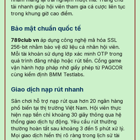
tải nhanh giúp hội viên tham gia cá cược liên tục
trong khung giờ cao điểm.
Bảo mật chuẩn quốc tế
789club vn
áp dụng công nghệ mã hóa SSL
256-bit nhằm bảo vệ dữ liệu cá nhân hội viên.
Mỗi tài khoản sử dụng lớp xác minh OTP trong
quá trình đăng nhập hoặc rút tiền. Cổng game
vận hành hợp pháp nhờ giấy phép từ PAGCOR
cùng kiểm định BMM Testlabs.
Giao dịch nạp rút nhanh
Sân chơi hỗ trợ nạp rút qua hơn 20 ngân hàng
phổ biến tại thị trường Việt Nam. Hội viên thực
hiện nạp tiền chỉ khoảng 30 giây thông qua hệ
thống giao dịch tự động. Yêu cầu rút thưởng
thường hoàn tất sau khoảng 3 đến 5 phút xử lý.
Mọi giao dịch hiển thị rõ ràng trong lịch sử tài