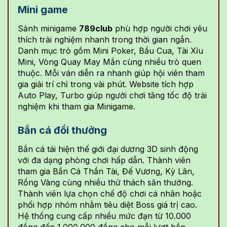
Mini game
Sảnh minigame
789club
phù hợp người chơi yêu
thích trải nghiệm nhanh trong thời gian ngắn.
Danh mục trò gồm Mini Poker, Bầu Cua, Tài Xỉu
Mini, Vòng Quay May Mắn cùng nhiều trò quen
thuộc. Mỗi ván diễn ra nhanh giúp hội viên tham
gia giải trí chỉ trong vài phút. Website tích hợp
Auto Play, Turbo giúp người chơi tăng tốc độ trải
nghiệm khi tham gia Minigame.
Bắn cá đổi thưởng
Bắn cá tái hiện thế giới đại dương 3D sinh động
với đa dạng phòng chơi hấp dẫn. Thành viên
tham gia Bắn Cá Thần Tài, Đế Vương, Kỳ Lân,
Rồng Vàng cùng nhiều thử thách săn thưởng.
Thành viên lựa chọn chế độ chơi cá nhân hoặc
phối hợp nhóm nhằm tiêu diệt Boss giá trị cao.
Hệ thống cung cấp nhiều mức đạn từ 10.000