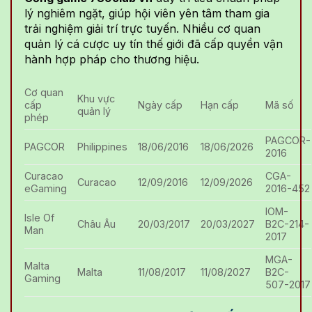
lý nghiêm ngặt, giúp hội viên yên tâm tham gia
trải nghiệm giải trí trực tuyến. Nhiều cơ quan
quản lý cá cược uy tín thế giới đã cấp quyền vận
hành hợp pháp cho thương hiệu.
Cơ quan
Khu vực
cấp
Ngày cấp
Hạn cấp
Mã số
quản lý
phép
PAGCOR-
PAGCOR
Philippines
18/06/2016
18/06/2026
2016
Curacao
CGA-
Curacao
12/09/2016
12/09/2026
eGaming
2016-452
IOM-
Isle Of
Châu Âu
20/03/2017
20/03/2027
B2C-214-
Man
2017
MGA-
Malta
Malta
11/08/2017
11/08/2027
B2C-
Gaming
507-2017