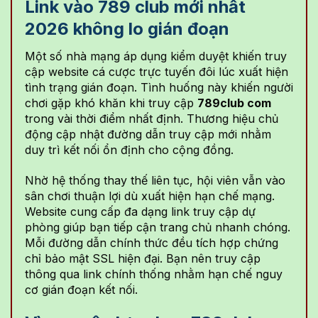
Link vào 789 club mới nhất
2026 không lo gián đoạn
Một số nhà mạng áp dụng kiểm duyệt khiến truy
cập website cá cược trực tuyến đôi lúc xuất hiện
tình trạng gián đoạn. Tình huống này khiến người
chơi gặp khó khăn khi truy cập
789club com
trong vài thời điểm nhất định. Thương hiệu chủ
động cập nhật đường dẫn truy cập mới nhằm
duy trì kết nối ổn định cho cộng đồng.
Nhờ hệ thống thay thế liên tục, hội viên vẫn vào
sân chơi thuận lợi dù xuất hiện hạn chế mạng.
Website cung cấp đa dạng link truy cập dự
phòng giúp bạn tiếp cận trang chủ nhanh chóng.
Mỗi đường dẫn chính thức đều tích hợp chứng
chỉ bảo mật SSL hiện đại. Bạn nên truy cập
thông qua link chính thống nhằm hạn chế nguy
cơ gián đoạn kết nối.