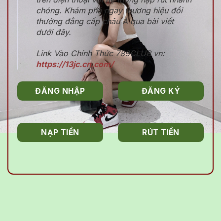
chóng. Khám phá ngay thương hiệu đổi
thưởng đẳng cấp châu Á qua bài viết
dưới đây.
Link Vào Chính Thức 789CLUB vn:
https://13jc.cn.com/
ĐĂNG NHẬP
ĐĂNG KÝ
NẠP TIỀN
RÚT TIỀN