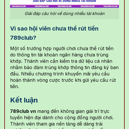
Giải đáp câu hỏi về dùng nhiều tài khoản
Vì sao hội viên chưa thể rút tiền
789club?
Một số trường hợp người chơi chưa thể rút tiền
do thông tin tài khoản ngân hàng chưa trùng
khớp. Thành viên cần kiểm tra dữ liệu cá nhân
nhằm bảo đảm trùng khớp thông tin đăng ký ban
đầu. Nhiều chương trình khuyến mãi yêu cầu
hoàn thành vòng cược trước khi gửi yêu cầu rút
tiền.
Kết luận
789club vn
mang đến không gian giải trí trực
tuyến hiện đại dành cho cộng đồng người chơi.
Thành viên tham gia nền tảng dễ dàng trải