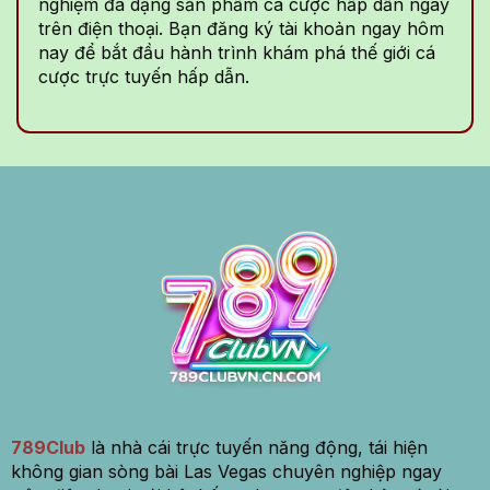
nghiệm đa dạng sản phẩm cá cược hấp dẫn ngay
trên điện thoại. Bạn đăng ký tài khoản ngay hôm
nay để bắt đầu hành trình khám phá thế giới cá
cược trực tuyến hấp dẫn.
789Club
là nhà cái trực tuyến năng động, tái hiện
không gian sòng bài Las Vegas chuyên nghiệp ngay